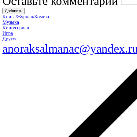
Оставьте комментарий
Книга/Журнал/Комикс
Музыка
Кино/сериал
Игра
Другое
anoraksalmanac@yandex.r