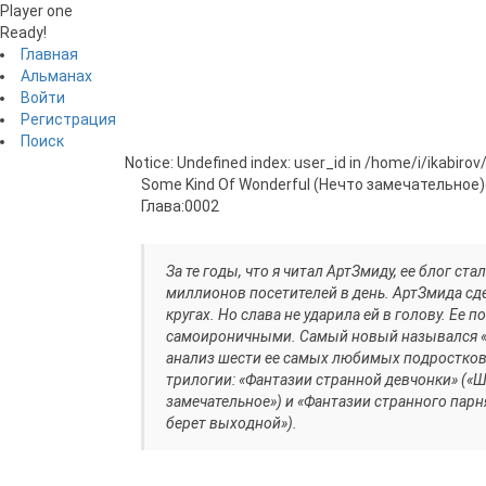
Player one
Ready!
Главная
Альманах
Войти
Регистрация
Поиск
Notice: Undefined index: user_id in /home/i/ikabiro
Some Kind Of Wonderful (Нечто замечательное)
Глава:
0002
За те годы, что я читал АртЗмиду, ее блог с
миллионов посетителей в день. АртЗмида сд
кругах. Но слава не ударила ей в голову. Е
самоироничными. Самый новый назывался «
анализ шести ее самых любимых подростков
трилогии: «Фантазии странной девчонки» («Ш
замечательное») и «Фантазии странного парня
берет выходной»).