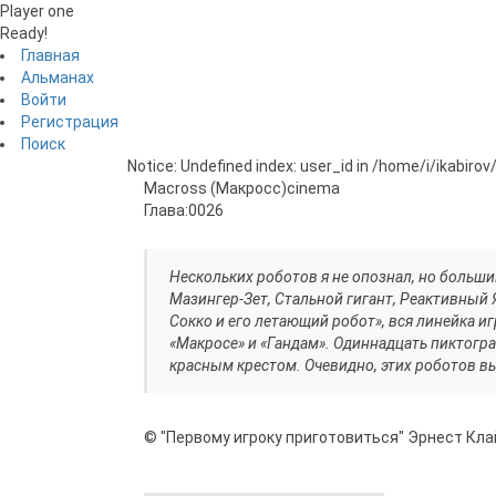
Player one
Ready!
Главная
Альманах
Войти
Регистрация
Поиск
Notice: Undefined index: user_id in /home/i/ikabiro
Macross (Макросс)
cinema
Глава:
0026
Нескольких роботов я не опознал, но больши
Мазингер-Зет, Стальной гигант, Реактивный
Сокко и его летающий робот», вся линейка и
«Макросе» и «Гандам». Одиннадцать пиктогр
красным крестом. Очевидно, этих роботов в
© "Первому игроку приготовиться" Эрнест Кла