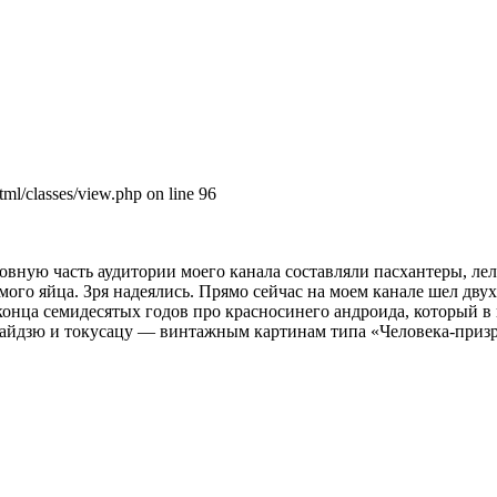
tml/classes/view.php on line 96
овную часть аудитории моего канала составляли пасхантеры, ле
мого яйца. Зря надеялись. Прямо сейчас на моем канале шел дв
конца семидесятых годов про красносинего андроида, который в
к кайдзю и токусацу — винтажным картинам типа «Человека-призр