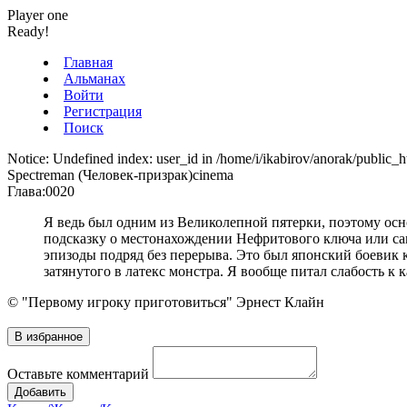
Player one
Ready!
Главная
Альманах
Войти
Регистрация
Поиск
Notice: Undefined index: user_id in /home/i/ikabirov/anorak/public_h
Spectreman (Человек-призрак)
cinema
Глава:
0020
Я ведь был одним из Великолепной пятерки, поэтому осн
подсказку о местонахождении Нефритового ключа или са
эпизоды подряд без перерыва. Это был японский боевик 
затянутого в латекс монстра. Я вообще питал слабость 
© "Первому игроку приготовиться" Эрнест Клайн
Оставьте комментарий