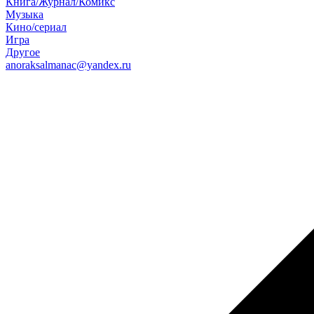
Книга/Журнал/Комикс
Музыка
Кино/сериал
Игра
Другое
anoraksalmanac@yandex.ru