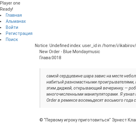
Player one
Ready!
Главная
Альманах
Войти
Регистрация
Поиск
Notice: Undefined index: user_id in /home/i/ikabiro
New Order - Blue Monday
music
Глава:
0018
самой сердцевине шара завис на месте небо
набитый разномастными проигрывателями, 
этим диджей, открывающий вечеринку, — роб
многочисленными манипуляторами. Я узнал 
Order в ремиксе восемьдесят восьмого года 
© "Первому игроку приготовиться" Эрнест Кла