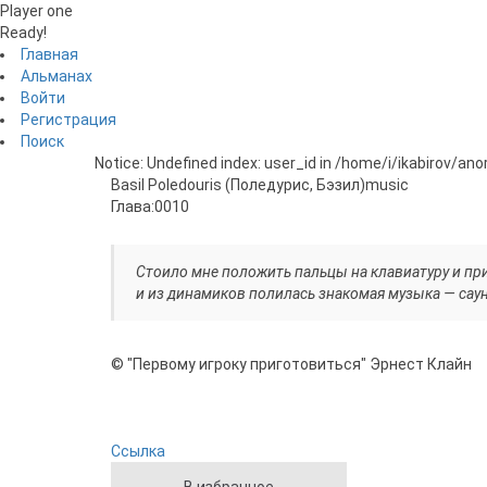
Player one
Ready!
Главная
Альманах
Войти
Регистрация
Поиск
Notice: Undefined index: user_id in /home/i/ikabirov/an
Basil Poledouris (Поледурис, Бэзил)
music
Глава:
0010
Стоило мне положить пальцы на клавиатуру и при
и из динамиков полилась знакомая музыка — сау
© "Первому игроку приготовиться" Эрнест Клайн
Ссылка