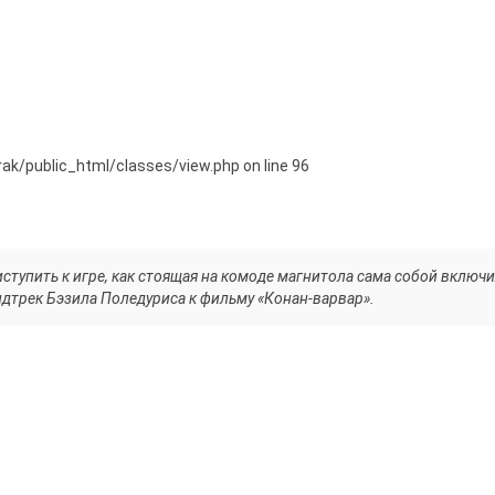
orak/public_html/classes/view.php on line 96
ступить к игре, как стоящая на комоде магнитола сама собой включ
ндтрек Бэзила Поледуриса к фильму «Конан-варвар».