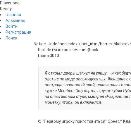
Player one
Ready!
Главная
Альманах
Войти
Регистрация
Поиск
Notice: Undefined index: user_id in /home/i/ikabiro
Riptide (Быстрое течение)
book
Глава:
0010
Я открыл дверь, шагнул на улицу — и как бу
одетые по моде восьмидесятых. Женщина с о
пострадал озоновый слой, покачивала голово
куртке Members Only вертел в руках кубик Ру
на пластиковом стуле, смотрел «Разрывное т
монетку, чтобы он включился.
© "Первому игроку приготовиться" Эрнест Кла