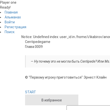
Player one
Ready!
Главная
Альманах
Войти
Регистрация
Поиск
Notice: Undefined index: user_id in /home/i/ikabirov/an
Centipede
game
Глава:
0009
— Ну почему это не могла быть Centipede? Или Ms
© "Первому игроку приготовиться" Эрнест Клайн
START