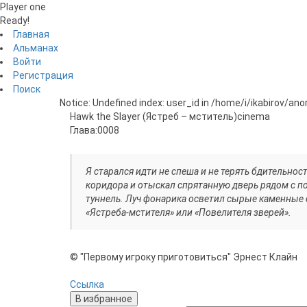
Player one
Ready!
Главная
Альманах
Войти
Регистрация
Поиск
Notice: Undefined index: user_id in /home/i/ikabirov/an
Hawk the Slayer (Ястреб – мститель)
cinema
Глава:
0008
Я старался идти не спеша и не терять бдительно
коридора и отыскал спрятанную дверь рядом с п
туннель. Луч фонарика осветил сырые каменные
«Ястреба-мстителя» или «Повелителя зверей».
© "Первому игроку приготовиться" Эрнест Клайн
Ссылка