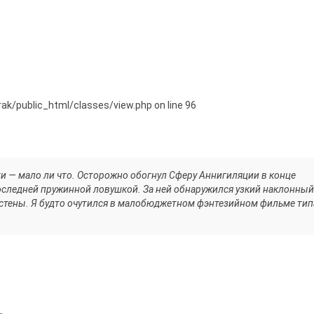
orak/public_html/classes/view.php on line 96
сти — мало ли что. Осторожно обогнул Сферу Аннигиляции в конце
оследней пружинной ловушкой. За ней обнаружился узкий наклонный
 стены. Я будто очутился в малобюджетном фэнтезийном фильме тип