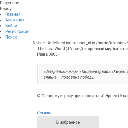
Player one
Ready!
Главная
Альманах
Войти
Регистрация
Поиск
Notice: Undefined index: user_id in /home/i/ikabiro
The Lost World (TV_se(Затерянный мир)
cinema
Глава:
0006
«Затерянный мир», «Тандар-варвар», «Хи-мен»
знание — половина победы.
© "Первому игроку приготовиться" Эрнест Кла
Ссылка