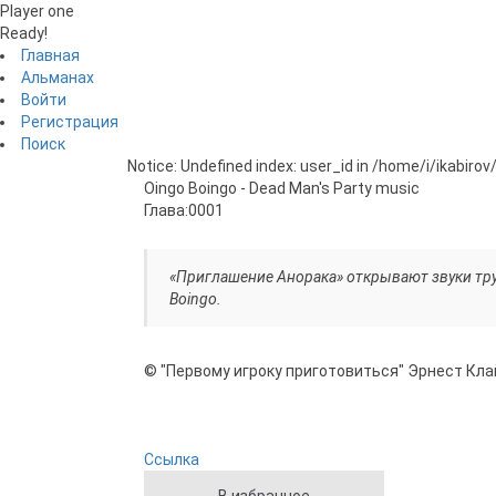
Player one
Ready!
Главная
Альманах
Войти
Регистрация
Поиск
Notice: Undefined index: user_id in /home/i/ikabiro
Oingo Boingo - Dead Man's Party
music
Глава:
0001
«Приглашение Анорака» открывают звуки труб
Boingo.
© "Первому игроку приготовиться" Эрнест Кла
Ссылка